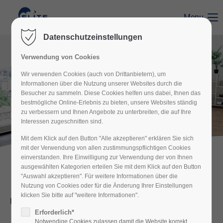
Menu
Der Eintrag "offcanvas-col1" existiert leider nicht.
Datenschutzeinstellungen
Verwendung von Cookies
Der Eintrag "offcanvas-col2" existiert leider nicht.
Kontaktieren Sie uns!
Wir verwenden Cookies (auch von Drittanbietern), um
Informationen über die Nutzung unserer Websites durch die
Besucher zu sammeln. Diese Cookies helfen uns dabei, Ihnen das
Der Eintrag "offcanvas-col3" existiert leider nicht.
bestmögliche Online-Erlebnis zu bieten, unsere Websites ständig
Wir freuen uns darauf, Sie mit unserem Können zu
zu verbessern und Ihnen Angebote zu unterbreiten, die auf Ihre
begeistern!
Interessen zugeschnitten sind.
Der Eintrag "offcanvas-col4" existiert leider nicht.
Mit dem Klick auf den Button "Alle akzeptieren" erklären Sie sich
mit der Verwendung von allen zustimmungspflichtigen Cookies
einverstanden. Ihre Einwilligung zur Verwendung der von Ihnen
ausgewählten Kategorien erteilen Sie mit dem Klick auf den Button
"Auswahl akzeptieren". Für weitere Informationen über die
Nutzung von Cookies oder für die Änderung Ihrer Einstellungen
klicken Sie bitte auf "weitere Informationen".
Unsere Geschäftszeiten
Erforderlich*
Notwendige Cookies zulassen damit die Website korrekt