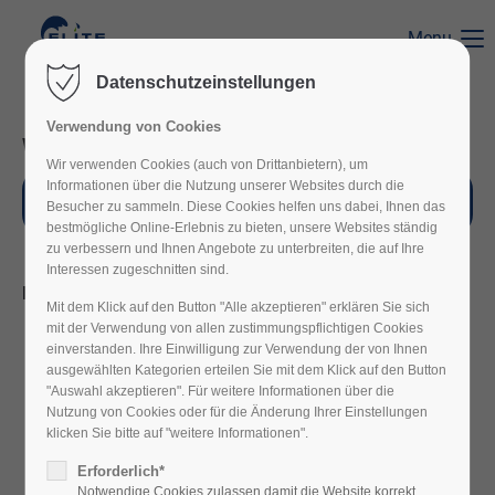
Menu
Der Eintrag "offcanvas-col1" existiert leider nicht.
Datenschutzeinstellungen
Verwendung von Cookies
Der Eintrag "offcanvas-col2" existiert leider nicht.
Wir freuen uns auf Ihre Anfrage!
Wir verwenden Cookies (auch von Drittanbietern), um
Informationen über die Nutzung unserer Websites durch die
KONTAKT
Besucher zu sammeln. Diese Cookies helfen uns dabei, Ihnen das
Der Eintrag "offcanvas-col3" existiert leider nicht.
bestmögliche Online-Erlebnis zu bieten, unsere Websites ständig
zu verbessern und Ihnen Angebote zu unterbreiten, die auf Ihre
Interessen zugeschnitten sind.
Einsatzbereiche
Der Eintrag "offcanvas-col4" existiert leider nicht.
Mit dem Klick auf den Button "Alle akzeptieren" erklären Sie sich
Industriereinigung
mit der Verwendung von allen zustimmungspflichtigen Cookies
einverstanden. Ihre Einwilligung zur Verwendung der von Ihnen
Unterhaltsreinigung
ausgewählten Kategorien erteilen Sie mit dem Klick auf den Button
Büroreinigung
"Auswahl akzeptieren". Für weitere Informationen über die
Nutzung von Cookies oder für die Änderung Ihrer Einstellungen
Medizin/Praxisreinigung
klicken Sie bitte auf "weitere Informationen".
Desinfektionsreinigung
Erforderlich*
Fensterreinigung
Notwendige Cookies zulassen damit die Website korrekt